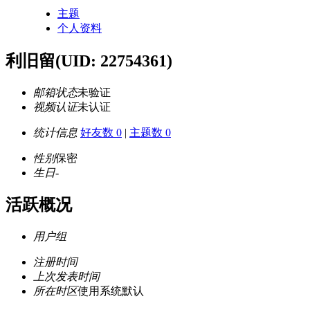
主题
个人资料
利旧留
(UID: 22754361)
邮箱状态
未验证
视频认证
未认证
统计信息
好友数 0
|
主题数 0
性别
保密
生日
-
活跃概况
用户组
注册时间
上次发表时间
所在时区
使用系统默认